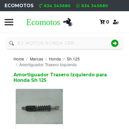
ECOMOTOS
634 345680
634 345680
0
Home
Recambio
Nuevo
Home
Marcas
Honda
Sh 125
Neumáticos
Amortiguador Trasero Izquierdo
Amortiguador Trasero Izquierdo para
Campa
Honda Sh 125
Motores
Nuevos
Motores
Usados