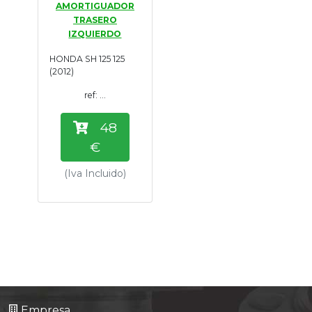
AMORTIGUADOR
Tasaciones
TRASERO
IZQUIERDO
Formulario
HONDA SH 125 125
(2012)
Empresa
ref: ...
Contacto
48
€
(Iva Incluido)
Empresa