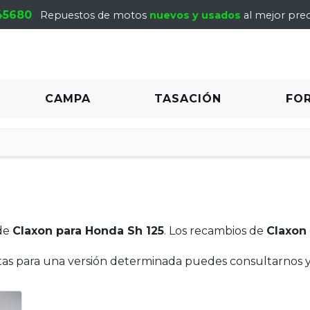
45680
Repuestos de motos
nuevos y usados
al mejor prec
CAMPA
TASACIÓN
FO
de
Claxon para Honda Sh 125
. Los recambios de
Claxon
itas para una versión determinada puedes consultarnos