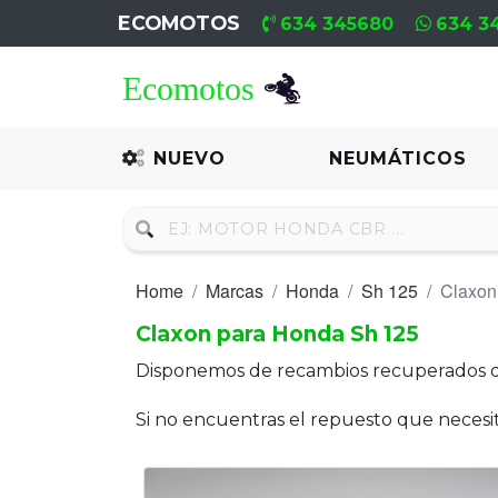
ECOMOTOS
634 345680
634 3
Home
Recambio
NUEVO
NEUMÁTICOS
Nuevo
Neumáticos
Home
Marcas
Honda
Sh 125
Claxon
Campa
Claxon para Honda Sh 125
Motores
Disponemos de recambios recuperados 
Nuevos
Si no encuentras el repuesto que neces
Motores
Usados