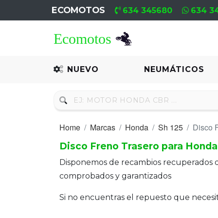
ECOMOTOS
634 345680
634 3
Home
Recambio
NUEVO
NEUMÁTICOS
Nuevo
Neumáticos
Home
Marcas
Honda
Sh 125
Disco 
Campa
Disco Freno Trasero para Honda
Motores
Disponemos de recambios recuperados 
Nuevos
comprobados y garantizados
Motores
Si no encuentras el repuesto que neces
Usados