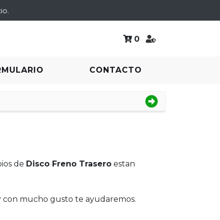
io.
0
RMULARIO
CONTACTO
bios de
Disco Freno Trasero
estan
 y con mucho gusto te ayudaremos.