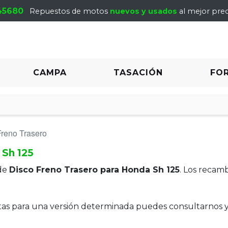
45680
Repuestos de motos
nuevos y usados
al mejor prec
CAMPA
TASACIÓN
FO
Freno Trasero
 Sh 125
de
Disco Freno Trasero para Honda Sh 125
. Los recam
itas para una versión determinada puedes consultarnos