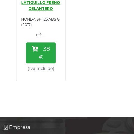
LATIGUILLO FRENO
Tasaciones
DELANTERO
HONDA SH 125 ABS 8
Formulario
(2017)
ref: ...
Empresa
38
Contacto
€
(Iva Incluido)
Empresa