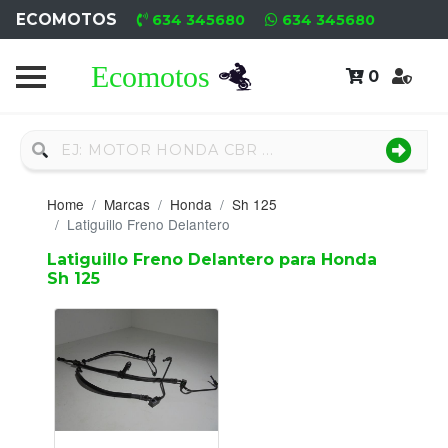
ECOMOTOS
634 345680
634 345680
0
Home
Recambio
Nuevo
Home
Marcas
Honda
Sh 125
Neumáticos
Latiguillo Freno Delantero
Latiguillo Freno Delantero para Honda
Campa
Sh 125
Motores
Nuevos
Motores
Usados