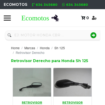
ECOMOTOS
634 345680
634 345680
0
Home
Recambio
Nuevo
Home
Marcas
Honda
Sh 125
Neumáticos
Retrovisor Derecho
Retrovisor Derecho para Honda Sh 125
Campa
Motores
Nuevos
Motores
Usados
RETROVISOR
RETROVISOR