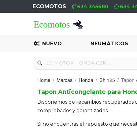
ECOMOTOS
634 345680
634 3
Home
Recambio
NUEVO
NEUMÁTICOS
Nuevo
Neumáticos
Home
Marcas
Honda
Sh 125
Tapon 
Campa
Tapon Anticongelante para Hond
Motores
Disponemos de recambios recuperados 
Nuevos
comprobados y garantizados
Motores
Si no encuentras el repuesto que neces
Usados