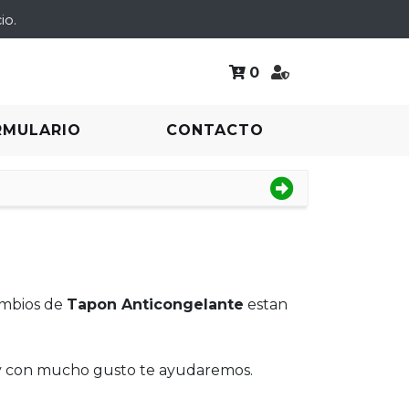
io.
0
RMULARIO
CONTACTO
ambios de
Tapon Anticongelante
estan
 y con mucho gusto te ayudaremos.