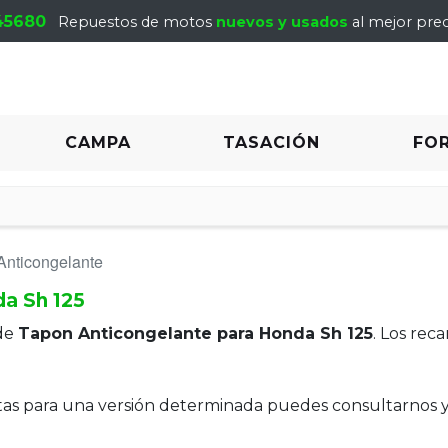
45680
Repuestos de motos
nuevos y usados
al mejor prec
CAMPA
TASACIÓN
FO
Anticongelante
a Sh 125
de
Tapon Anticongelante para Honda Sh 125
. Los rec
itas para una versión determinada puedes consultarnos