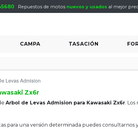
45680
Repuestos de motos
nuevos y usados
al mejor prec
CAMPA
TASACIÓN
FO
De Levas Admision
awasaki Zx6r
de
Arbol de Levas Admision para Kawasaki Zx6r
. Los
itas para una versión determinada puedes consultarnos