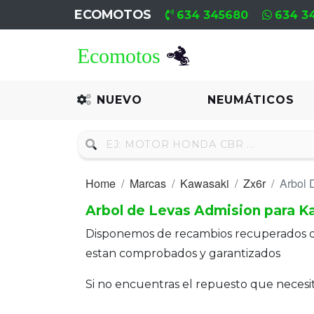
ECOMOTOS
634 345680
634 3
Home
Recambio
NUEVO
NEUMÁTICOS
Nuevo
Neumáticos
Home
Marcas
Kawasaki
Zx6r
Arbol 
Campa
Arbol de Levas Admision para K
Motores
Disponemos de recambios recuperados 
Nuevos
estan comprobados y garantizados
Motores
Si no encuentras el repuesto que neces
Usados