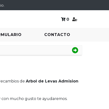
io.
0
RMULARIO
CONTACTO
 recambios de
Arbol de Levas Admision
 y con mucho gusto te ayudaremos.