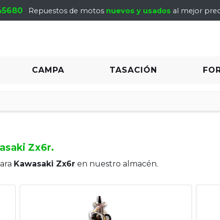
45680
Repuestos de motos
nuevos y usados
al mejor prec
CAMPA
TASACIÓN
FO
saki Zx6r.
para
Kawasaki Zx6r
en nuestro almacén.