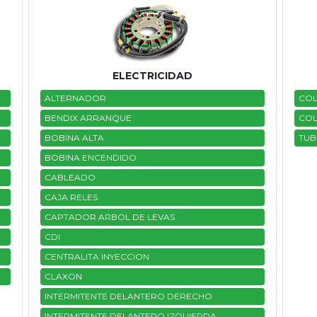
ELECTRICIDAD
ALTERNADOR
COL
BENDIX ARRANQUE
COL
BOBINA ALTA
TUB
BOBINA ENCENDIDO
CABLEADO
CAJA RELES
CAPTADOR ARBOL DE LEVAS
CDI
CENTRALITA INYECCION
CLAXON
INTERMITENTE DELANTERO DERECHO
INTERMITENTE DELANTERO IZQUIERDA