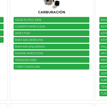
CARBURACIÓN
CAJA FILTRO AIRE
BAS
CUERPO INYECCION
EST
INYECTOR
EST
RAM AIR DERECHA
EST
RAM AIR IZQUIERDA
PAL
RAMPA INYECCION
PAT
TIRADOR AIRE
PRO
TUBO GASOLINA
SOP
SOP
SUB
TEN
TUE