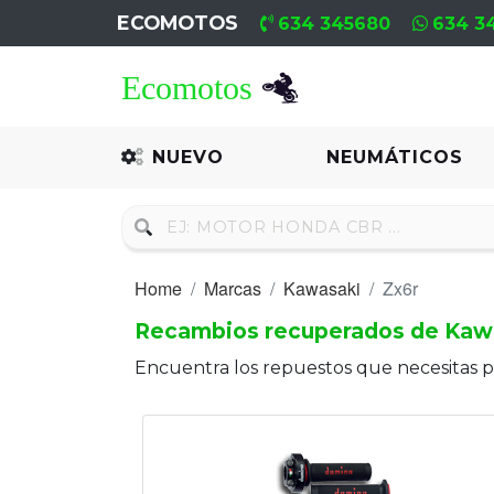
ECOMOTOS
634 345680
634 3
Home
Recambio
NUEVO
NEUMÁTICOS
Nuevo
Neumáticos
Home
Marcas
Kawasaki
Zx6r
Campa
Recambios recuperados de Kawa
Motores
Encuentra los repuestos que necesitas 
Nuevos
Motores
Usados