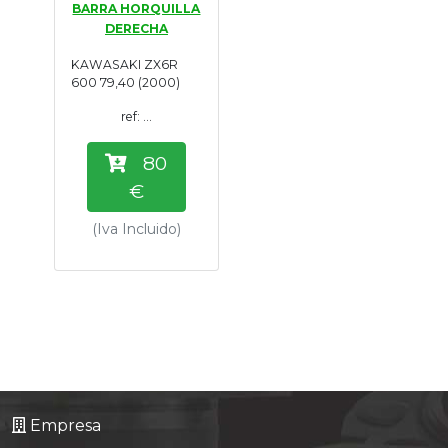
BARRA HORQUILLA
Tasaciones
DERECHA
KAWASAKI ZX6R
Formulario
600 79,40 (2000)
ref: ...
Empresa
80
Contacto
€
(Iva Incluido)
Empresa