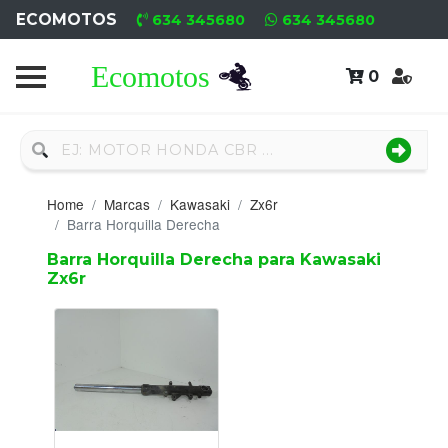
ECOMOTOS
634 345680
634 345680
0
Home
Recambio
Nuevo
Home
Marcas
Kawasaki
Zx6r
Neumáticos
Barra Horquilla Derecha
Barra Horquilla Derecha para Kawasaki
Campa
Zx6r
Motores
Nuevos
Motores
Usados