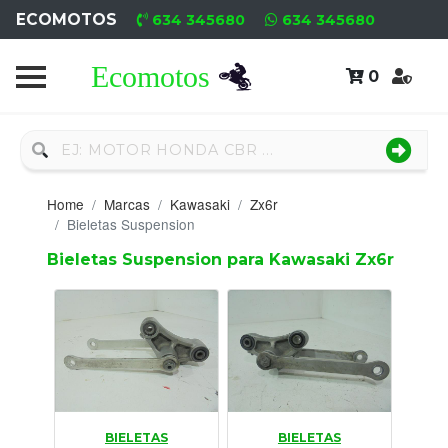
ECOMOTOS
634 345680
634 345680
0
Home
Recambio
Nuevo
Home
Marcas
Kawasaki
Zx6r
Neumáticos
Bieletas Suspension
Bieletas Suspension para Kawasaki Zx6r
Campa
Motores
Nuevos
Motores
Usados
BIELETAS
BIELETAS