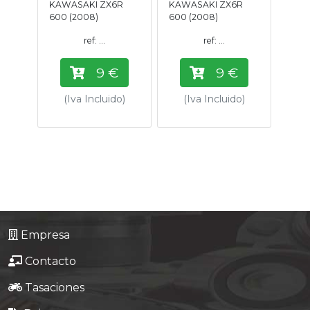
KAWASAKI ZX6R
KAWASAKI ZX6R
Tasaciones
600 (2008)
600 (2008)
ref: ...
ref: ...
Formulario
9 €
9 €
Empresa
(Iva Incluido)
(Iva Incluido)
Contacto
Empresa
Contacto
Tasaciones