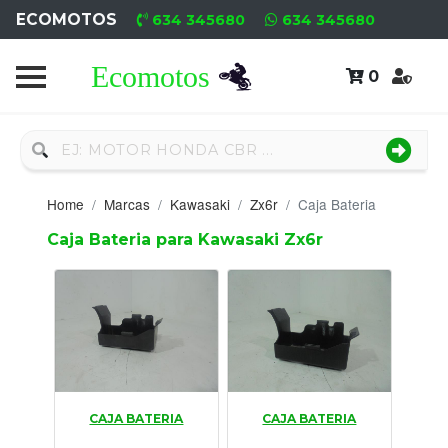
ECOMOTOS
634 345680
634 345680
0
Home
Recambio
Nuevo
Home
Marcas
Kawasaki
Zx6r
Caja Bateria
Neumáticos
Caja Bateria para Kawasaki Zx6r
Campa
Motores
Nuevos
Motores
CAJA BATERIA
CAJA BATERIA
Usados