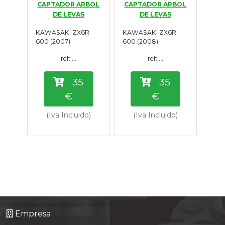
CAPTADOR ARBOL
CAPTADOR ARBOL
Tasaciones
DE LEVAS
DE LEVAS
KAWASAKI ZX6R
KAWASAKI ZX6R
Formulario
600 (2007)
600 (2008)
ref: ...
ref: ...
Empresa
35
35
Contacto
€
€
(Iva Incluido)
(Iva Incluido)
Empresa