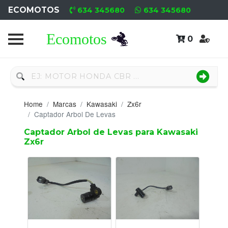
ECOMOTOS
634 345680
634 345680
0
Home
Recambio
Nuevo
Home
Marcas
Kawasaki
Zx6r
Neumáticos
Captador Arbol De Levas
Captador Arbol de Levas para Kawasaki
Campa
Zx6r
Motores
Nuevos
Motores
Usados