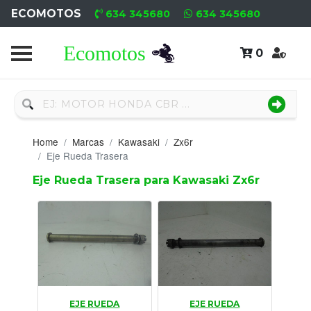
ECOMOTOS
634 345680
634 345680
0
Home
Recambio
Nuevo
Home
Marcas
Kawasaki
Zx6r
Neumáticos
Eje Rueda Trasera
Eje Rueda Trasera para Kawasaki Zx6r
Campa
Motores
Nuevos
Motores
Usados
EJE RUEDA
EJE RUEDA