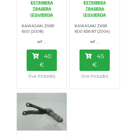
ESTRIBERA
ESTRIBERA
Tasaciones
TRASERA
TRASERA
IZQUIERDA
IZQUIERDA
Formulario
KAWASAKI ZX6R
KAWASAKI ZX6R
600 (2008)
600 636 87 (2004)
Empresa
ref: ...
ref: ...
Contacto
40
45
€
€
(Iva Incluido)
(Iva Incluido)