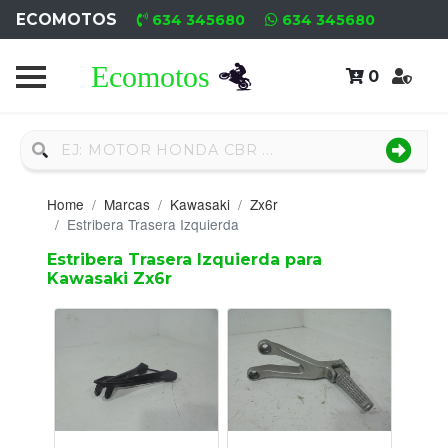
ECOMOTOS
634 345680
634 345680
0
Home
Recambio
Nuevo
Home
Marcas
Kawasaki
Zx6r
Neumáticos
Estribera Trasera Izquierda
Estribera Trasera Izquierda para
Campa
Kawasaki Zx6r
Motores
Nuevos
Motores
Usados