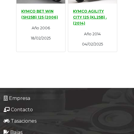
KYMCO BET WIN
KYMCO AGILITY
(SH25B) 125 (2006)
CITY 125 (KL25B) .
(2014)
Año 2006
Año 2014
18/02/2025
04/02/2025
Empresa
Contacto
Tasaciones
Bajas