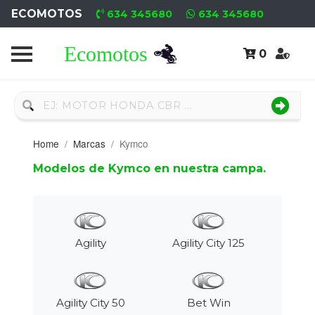
ECOMOTOS
634 345680
634 345680
0
Home
Recambio
Nuevo
Home
Marcas
Kymco
Neumáticos
Modelos de Kymco en nuestra campa.
Campa
Motores
Nuevos
Agility
Agility City 125
Motores
Usados
Agility City 50
Bet Win