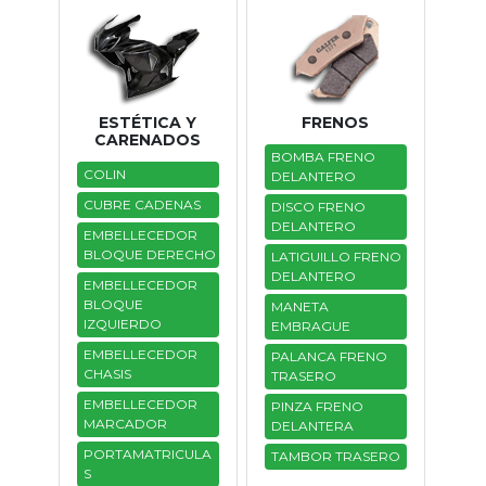
ESTÉTICA Y
FRENOS
CARENADOS
BOMBA FRENO
COLIN
DELANTERO
CUBRE CADENAS
DISCO FRENO
DELANTERO
EMBELLECEDOR
BLOQUE DERECHO
LATIGUILLO FRENO
DELANTERO
EMBELLECEDOR
BLOQUE
MANETA
IZQUIERDO
EMBRAGUE
EMBELLECEDOR
PALANCA FRENO
CHASIS
TRASERO
EMBELLECEDOR
PINZA FRENO
MARCADOR
DELANTERA
PORTAMATRICULA
TAMBOR TRASERO
S