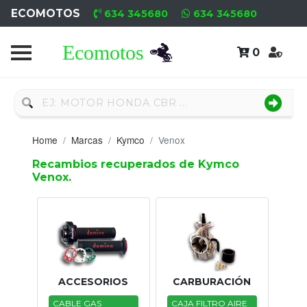
ECOMOTOS
634 345680
634 345680
0
Home
Recambio
Nuevo
Home
Marcas
Kymco
Venox
Neumáticos
Recambios recuperados de Kymco
Venox.
Campa
Motores
Nuevos
Motores
ACCESORIOS
CARBURACIÓN
Usados
CABLE GAS
CAJA FILTRO AIRE