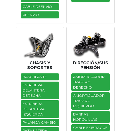
CABLE REENVIO
Tasaciones
REENVIO
Formulario
Empresa
Contacto
CHASIS Y
DIRECCIÓN/SUS
SOPORTES
PENSIÓN
BASCULANTE
AMORTIGUADOR
TRASERO
ESTRIBERA
DERECHO
DELANTERA
DERECHA
AMORTIGUADOR
TRASERO
ESTRIBERA
IZQUIERDO
DELANTERA
IZQUIERDA
BARRAS
HORQUILLAS
PALANCA CAMBIO
CABLE EMBRAGUE
PATA LATERAL