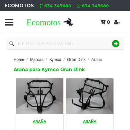
ECOMOTOS
634 345680
634 345680
0
Home
Recambio
Nuevo
Home
Marcas
Kymco
Gran Dink
Araña
Neumáticos
Araña para Kymco Gran Dink
Campa
Motores
Nuevos
Motores
ARAÑA
ARAÑA
Usados