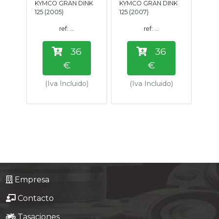
KYMCO GRAN DINK
KYMCO GRAN DINK
Tasaciones
125 (2005)
125 (2007)
ref: ...
ref: ...
Formulario
36
36
Empresa
€
€
(Iva Incluido)
(Iva Incluido)
Contacto
Empresa
Contacto
Tasaciones