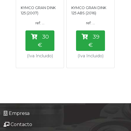
Tasaciones
KYMCO GRAN DINK
KYMCO GRAN DINK
125 (2007)
125 ABS (2016)
Formulario
ref: ...
ref: ...
30
39
Empresa
€
€
Contacto
(Iva Incluido)
(Iva Incluido)
Empresa
Contacto