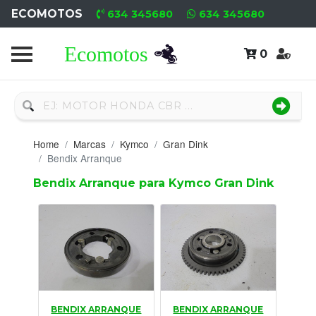
ECOMOTOS
634 345680
634 345680
0
Home
Recambio
Nuevo
Home
Marcas
Kymco
Gran Dink
Neumáticos
Bendix Arranque
Bendix Arranque para Kymco Gran Dink
Campa
Motores
Nuevos
Motores
Usados
BENDIX ARRANQUE
BENDIX ARRANQUE