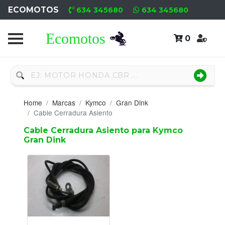
ECOMOTOS
634 345680
634 345680
0
Home
Recambio
Nuevo
Home
Marcas
Kymco
Gran Dink
Neumáticos
Cable Cerradura Asiento
Cable Cerradura Asiento para Kymco
Campa
Gran Dink
Motores
Nuevos
Motores
Usados