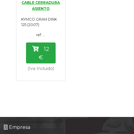
CABLE CERRADURA
Tasaciones
ASIENTO
KYMCO GRAN DINK
Formulario
125 (2007)
ref: ...
Empresa
12
Contacto
€
(Iva Incluido)
Empresa