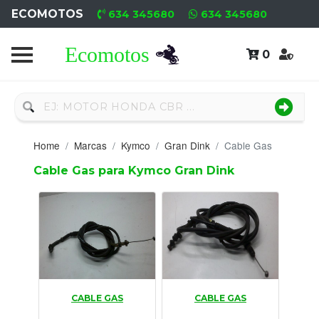
ECOMOTOS
634 345680
634 345680
0
Home
Recambio
Nuevo
Home
Marcas
Kymco
Gran Dink
Cable Gas
Neumáticos
Cable Gas para Kymco Gran Dink
Campa
Motores
Nuevos
Motores
CABLE GAS
CABLE GAS
Usados