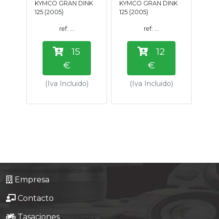
KYMCO GRAN DINK
KYMCO GRAN DINK
Tasaciones
125 (2005)
125 (2005)
ref: ...
ref: ...
Formulario
15
12
Empresa
€
€
(Iva Incluido)
(Iva Incluido)
Contacto
Empresa
Contacto
Tasaciones