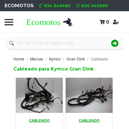
ECOMOTOS
634 345680
634 345680
0
Home
Recambio
Nuevo
Home
Marcas
Kymco
Gran Dink
Cableado
Neumáticos
Cableado para Kymco Gran Dink
Campa
Motores
Nuevos
Motores
CABLEADO
CABLEADO
Usados