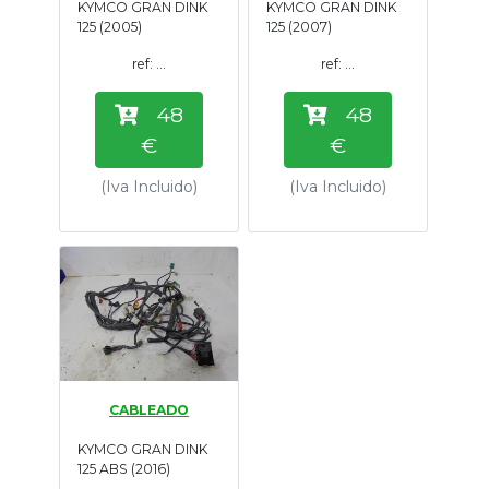
KYMCO GRAN DINK
KYMCO GRAN DINK
Tasaciones
125 (2005)
125 (2007)
ref: ...
ref: ...
Formulario
48
48
Empresa
€
€
(Iva Incluido)
(Iva Incluido)
Contacto
CABLEADO
KYMCO GRAN DINK
125 ABS (2016)