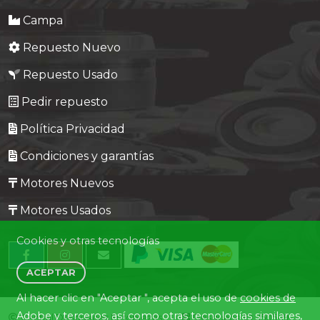
Campa
Repuesto Nuevo
Repuesto Usado
Pedir repuesto
Política Privacidad
Condiciones y garantías
Motores Nuevos
Motores Usados
Cookies y otras tecnologías
ACEPTAR
Al hacer clic en "Aceptar ", acepta el uso de
cookies de
Adobe y terceros
, así como otras tecnologías similares,
Central Desguaces Europiezas
Desguace ID. 1505-19