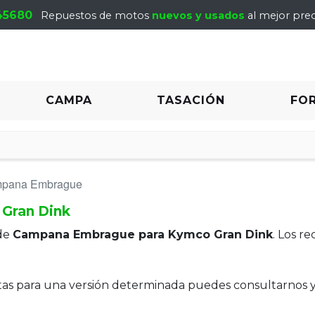
45680
Repuestos de motos
nuevos y usados
al mejor prec
CAMPA
TASACIÓN
FO
pana Embrague
Gran Dink
de
Campana Embrague para Kymco Gran Dink
. Los r
itas para una versión determinada puedes consultarnos