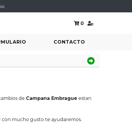
io.
0
RMULARIO
CONTACTO
ecambios de
Campana Embrague
estan
 y con mucho gusto te ayudaremos.