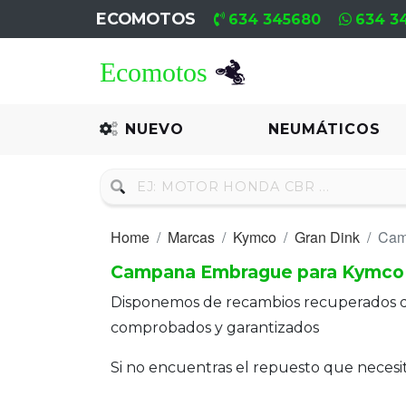
ECOMOTOS
634 345680
634 3
Home
Recambio
NUEVO
NEUMÁTICOS
Nuevo
Neumáticos
Home
Marcas
Kymco
Gran Dink
Cam
Campa
Campana Embrague para Kymco 
Motores
Disponemos de recambios recuperados 
Nuevos
comprobados y garantizados
Motores
Si no encuentras el repuesto que neces
Usados