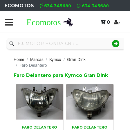
ECOMOTOS
634 345680
634 345680
0
Home
Recambio
Nuevo
Home
Marcas
Kymco
Gran Dink
Neumáticos
Faro Delantero
Faro Delantero para Kymco Gran Dink
Campa
Motores
Nuevos
Motores
Usados
FARO DELANTERO
FARO DELANTERO