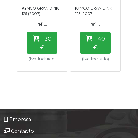
Tasaciones
KYMCO GRAN DINK
KYMCO GRAN DINK
125 (2007)
125 (2007)
Formulario
ref: ...
ref: ...
30
40
Empresa
€
€
Contacto
(Iva Incluido)
(Iva Incluido)
Empresa
Contacto