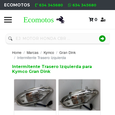
ECOMOTOS
634 345680
634 345680
0
Home
Recambio
Nuevo
Home
Marcas
Kymco
Gran Dink
Neumáticos
Intermitente Trasero Izquierda
Intermitente Trasero Izquierda para
Campa
Kymco Gran Dink
Motores
Nuevos
Motores
Usados