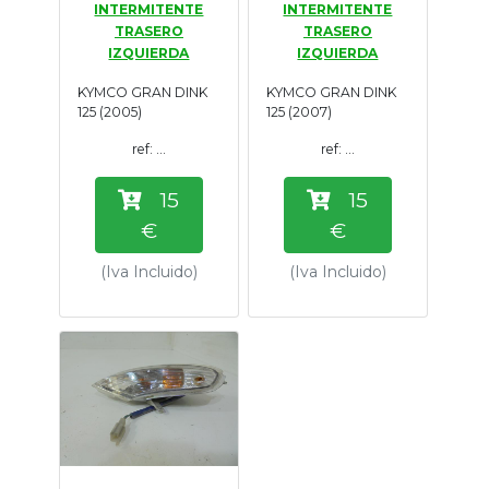
INTERMITENTE
INTERMITENTE
Tasaciones
TRASERO
TRASERO
IZQUIERDA
IZQUIERDA
Formulario
KYMCO GRAN DINK
KYMCO GRAN DINK
125 (2005)
125 (2007)
Empresa
ref: ...
ref: ...
Contacto
15
15
€
€
(Iva Incluido)
(Iva Incluido)