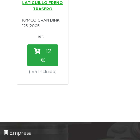
LATIGUILLO FRENO
Tasaciones
TRASERO
KYMCO GRAN DINK
Formulario
125 (2005)
ref: ...
Empresa
12
Contacto
€
(Iva Incluido)
Empresa