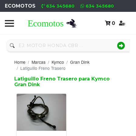
ECOMOTOS
634 345680
634 345680
0
Home
Recambio
Nuevo
Home
Marcas
Kymco
Gran Dink
Neumáticos
Latiguillo Freno Trasero
Latiguillo Freno Trasero para Kymco
Campa
Gran Dink
Motores
Nuevos
Motores
Usados