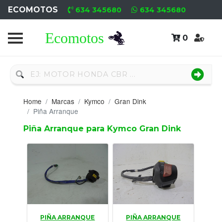
ECOMOTOS
634 345680
634 345680
0
Home
Recambio
Nuevo
Home
Marcas
Kymco
Gran Dink
Neumáticos
Piña Arranque
Piña Arranque para Kymco Gran Dink
Campa
Motores
Nuevos
Motores
Usados
PIÑA ARRANQUE
PIÑA ARRANQUE