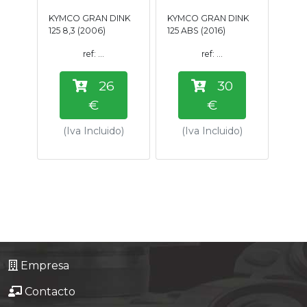
Tasaciones
KYMCO GRAN DINK
KYMCO GRAN DINK
125 8,3 (2006)
125 ABS (2016)
Formulario
ref: ...
ref: ...
26
30
Empresa
€
€
Contacto
(Iva Incluido)
(Iva Incluido)
Empresa
Contacto