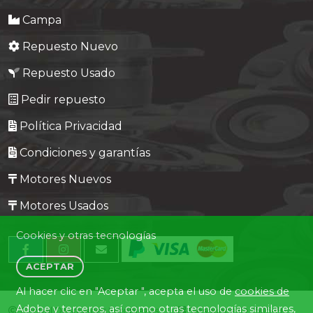
Campa
Repuesto Nuevo
Repuesto Usado
Pedir repuesto
Política Privacidad
Condiciones y garantías
Motores Nuevos
Motores Usados
Cookies y otras tecnologías
ACEPTAR
Al hacer clic en "Aceptar ", acepta el uso de
cookies de
Adobe y terceros
, así como otras tecnologías similares,
Central Desguaces Europiezas
Desguace ID. 1505-19