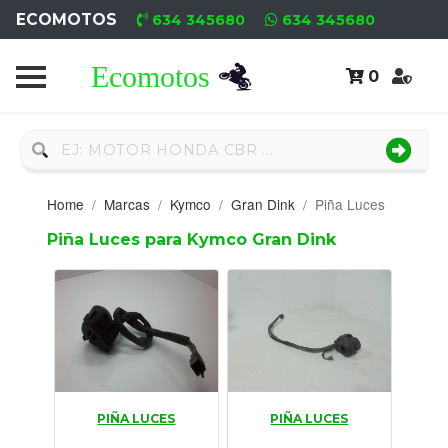
ECOMOTOS
634 345680
634 345680
0
Home
Recambio
Nuevo
Home
Marcas
Kymco
Gran Dink
Piña Luces
Neumáticos
Piña Luces para Kymco Gran Dink
Campa
Motores
Nuevos
Motores
PIÑA LUCES
PIÑA LUCES
Usados