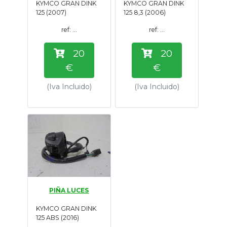
KYMCO GRAN DINK
KYMCO GRAN DINK
Tasaciones
125 (2007)
125 8,3 (2006)
ref: ...
ref: ...
Formulario
20
20
Empresa
€
€
(Iva Incluido)
(Iva Incluido)
Contacto
PIÑA LUCES
KYMCO GRAN DINK
125 ABS (2016)