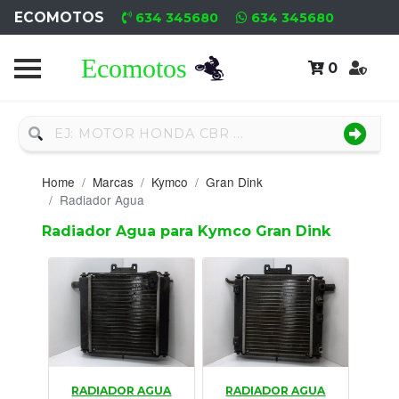
ECOMOTOS
634 345680
634 345680
0
Home
Recambio
Nuevo
Home
Marcas
Kymco
Gran Dink
Neumáticos
Radiador Agua
Radiador Agua para Kymco Gran Dink
Campa
Motores
Nuevos
Motores
Usados
RADIADOR AGUA
RADIADOR AGUA