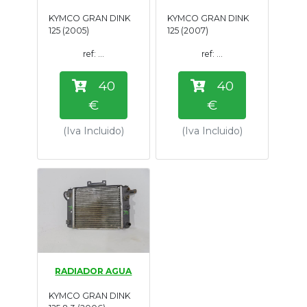
Tasaciones
KYMCO GRAN DINK
KYMCO GRAN DINK
125 (2005)
125 (2007)
Formulario
ref: ...
ref: ...
40
40
Empresa
€
€
Contacto
(Iva Incluido)
(Iva Incluido)
RADIADOR AGUA
KYMCO GRAN DINK