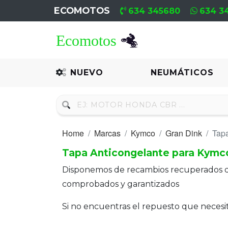
ECOMOTOS
634 345680
634 3
Home
Recambio
NUEVO
NEUMÁTICOS
Nuevo
Neumáticos
Home
Marcas
Kymco
Gran Dink
Tapa
Campa
Tapa Anticongelante para Kymc
Motores
Disponemos de recambios recuperados 
Nuevos
comprobados y garantizados
Motores
Si no encuentras el repuesto que neces
Usados