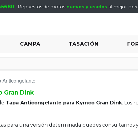
45680
Repuestos de motos
nuevos y usados
al mejor prec
CAMPA
TASACIÓN
FO
 Anticongelante
o Gran Dink
de
Tapa Anticongelante para Kymco Gran Dink
. Los 
itas para una versión determinada puedes consultarnos