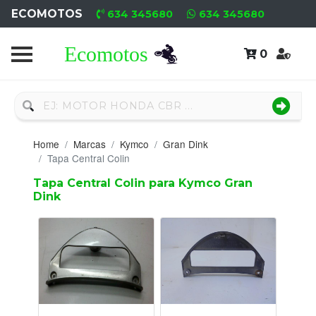
ECOMOTOS
634 345680
634 345680
0
Home
Recambio
Nuevo
Home
Marcas
Kymco
Gran Dink
Neumáticos
Tapa Central Colin
Tapa Central Colin para Kymco Gran
Campa
Dink
Motores
Nuevos
Motores
Usados