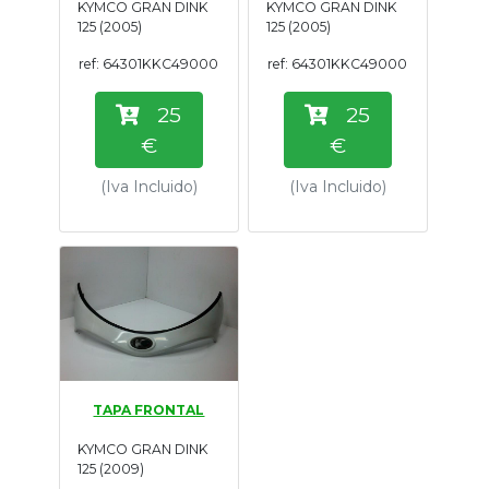
KYMCO GRAN DINK
KYMCO GRAN DINK
Tasaciones
125 (2005)
125 (2005)
ref: 64301KKC49000
ref: 64301KKC49000
Formulario
25
25
Empresa
€
€
(Iva Incluido)
(Iva Incluido)
Contacto
TAPA FRONTAL
KYMCO GRAN DINK
125 (2009)