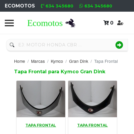
ECOMOTOS
634 345680
634 345680
0
Home
Recambio
Nuevo
Home
Marcas
Kymco
Gran Dink
Tapa Frontal
Neumáticos
Tapa Frontal para Kymco Gran Dink
Campa
Motores
Nuevos
Motores
TAPA FRONTAL
TAPA FRONTAL
Usados