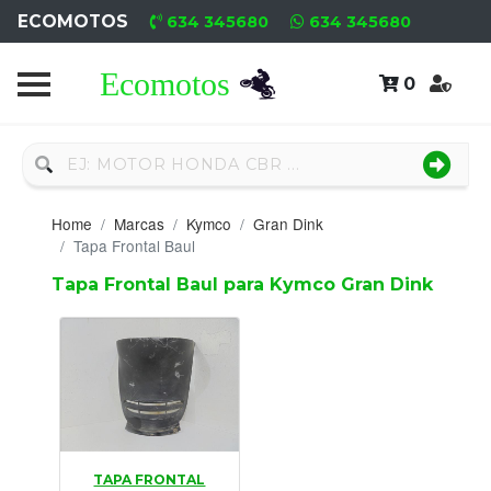
ECOMOTOS
634 345680
634 345680
0
Home
Recambio
Nuevo
Home
Marcas
Kymco
Gran Dink
Neumáticos
Tapa Frontal Baul
Tapa Frontal Baul para Kymco Gran Dink
Campa
Motores
Nuevos
Motores
Usados
TAPA FRONTAL