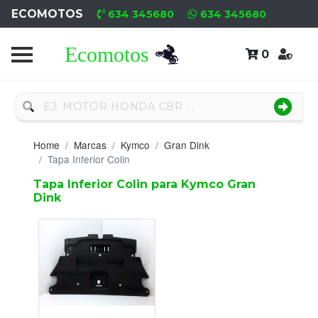
ECOMOTOS
634 345680
634 345680
0
Home
Recambio
Nuevo
Home
Marcas
Kymco
Gran Dink
Neumáticos
Tapa Inferior Colin
Tapa Inferior Colin para Kymco Gran
Campa
Dink
Motores
Nuevos
Motores
Usados