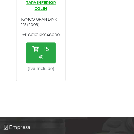
TAPA INFERIOR
Tasaciones
COLIN
KYMCO GRAN DINK
Formulario
125 (2009)
ref: 80101KKC48000
Empresa
15
Contacto
€
(Iva Incluido)
Empresa