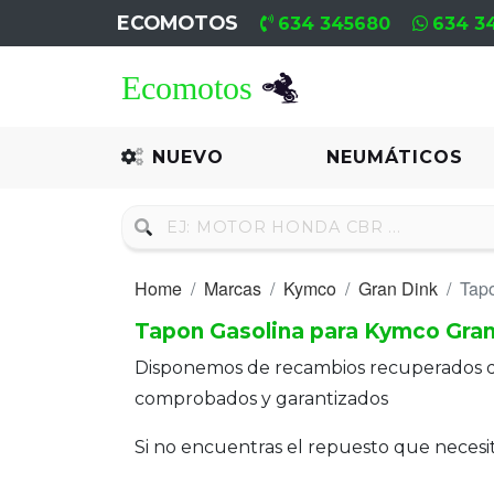
ECOMOTOS
634 345680
634 3
Home
Recambio
NUEVO
NEUMÁTICOS
Nuevo
Neumáticos
Home
Marcas
Kymco
Gran Dink
Tap
Campa
Tapon Gasolina para Kymco Gran
Motores
Disponemos de recambios recuperados 
Nuevos
comprobados y garantizados
Motores
Si no encuentras el repuesto que neces
Usados