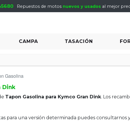
45680
Repuestos de motos
nuevos y usados
al mejor prec
CAMPA
TASACIÓN
FO
on Gasolina
 Dink
de
Tapon Gasolina para Kymco Gran Dink
. Los recamb
itas para una versión determinada puedes consultarnos