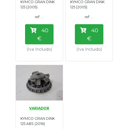
KYMCO GRAN DINK
KYMCO GRAN DINK
Tasaciones
125 (2005)
125 (2005)
ref: ...
ref: ...
Formulario
40
40
Empresa
€
€
(Iva Incluido)
(Iva Incluido)
Contacto
VARIADOR
KYMCO GRAN DINK
125 ABS (2016)