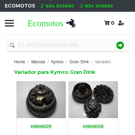
ECOMOTOS
634 345680
634 345680
0
Home
Recambio
Nuevo
Home
Marcas
Kymco
Gran Dink
Variador
Neumáticos
Variador para Kymco Gran Dink
Campa
Motores
Nuevos
Motores
VARIADOR
VARIADOR
Usados