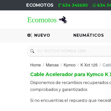
ECOMOTOS
634 345680
634 3
Home
Recambio
NUEVO
NEUMÁTICOS
Nuevo
Neumáticos
Home
Marcas
Kymco
K Xct 125
Cabl
Campa
Cable Acelerador para Kymco K 
Motores
Disponemos de recambios recuperados 
Nuevos
comprobados y garantizados
Motores
Si no encuentras el repuesto que neces
Usados