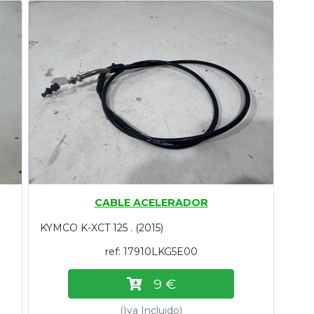
CABLE ACELERADOR
KYMCO K-XCT 125 . (2015)
ref: 17910LKG5E00
9 €
(Iva Incluido)