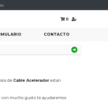
io.
0
RMULARIO
CONTACTO
bios de
Cable Acelerador
estan
 y con mucho gusto te ayudaremos.