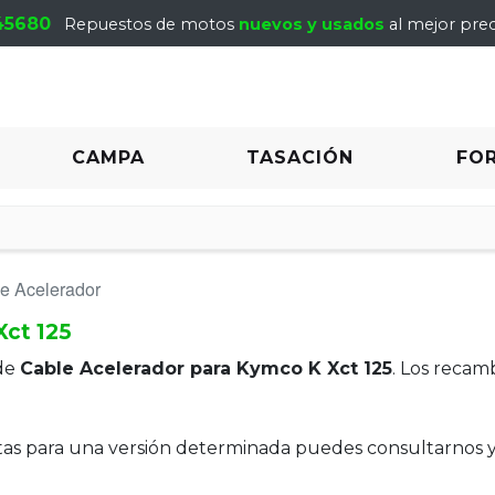
45680
Repuestos de motos
nuevos y usados
al mejor prec
CAMPA
TASACIÓN
FO
e Acelerador
Xct 125
de
Cable Acelerador para Kymco K Xct 125
. Los recam
itas para una versión determinada puedes consultarnos