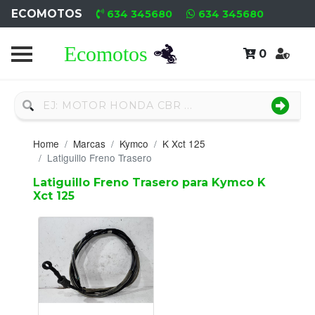
ECOMOTOS
634 345680
634 345680
0
Home
Recambio
Nuevo
Home
Marcas
Kymco
K Xct 125
Neumáticos
Latiguillo Freno Trasero
Latiguillo Freno Trasero para Kymco K
Campa
Xct 125
Motores
Nuevos
Motores
Usados