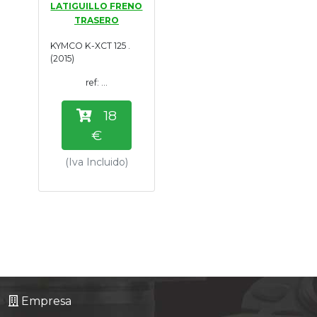
LATIGUILLO FRENO
Tasaciones
TRASERO
KYMCO K-XCT 125 .
Formulario
(2015)
ref: ...
Empresa
18
Contacto
€
(Iva Incluido)
Empresa