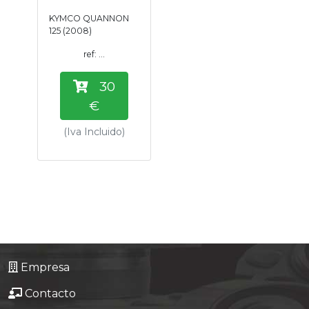
Tasaciones
KYMCO QUANNON
125 (2008)
Formulario
ref: ...
30
Empresa
€
Contacto
(Iva Incluido)
Empresa
Contacto