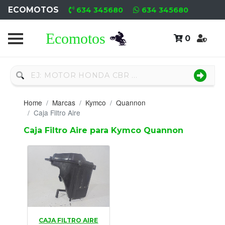
ECOMOTOS
634 345680
634 345680
0
Home
Recambio
Nuevo
Home
Marcas
Kymco
Quannon
Neumáticos
Caja Filtro Aire
Caja Filtro Aire para Kymco Quannon
Campa
Motores
Nuevos
Motores
Usados
CAJA FILTRO AIRE