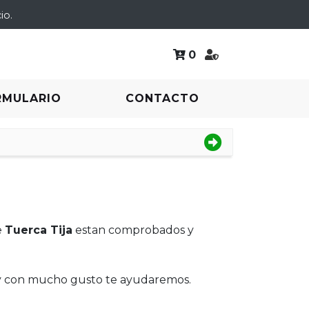
io.
0
RMULARIO
CONTACTO
e
Tuerca Tija
estan comprobados y
 y con mucho gusto te ayudaremos.