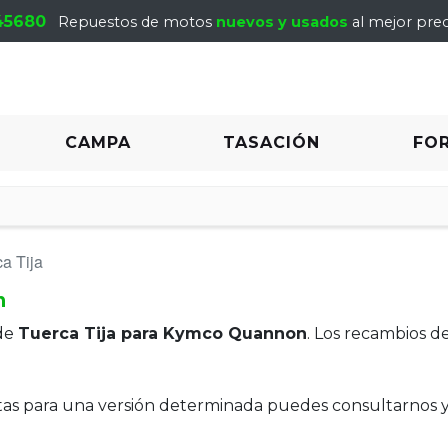
45680
Repuestos de motos
nuevos y usados
al mejor prec
CAMPA
TASACIÓN
FO
a Tija
n
de
Tuerca Tija para Kymco Quannon
. Los recambios d
itas para una versión determinada puedes consultarnos