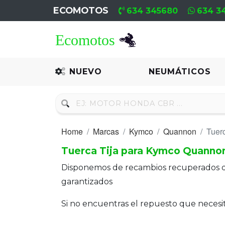
ECOMOTOS
634 345680
634 3
Home
Recambio
NUEVO
NEUMÁTICOS
Nuevo
Neumáticos
Home
Marcas
Kymco
Quannon
Tuerc
Campa
Tuerca Tija para Kymco Quanno
Motores
Disponemos de recambios recuperados 
Nuevos
garantizados
Motores
Si no encuentras el repuesto que neces
Usados