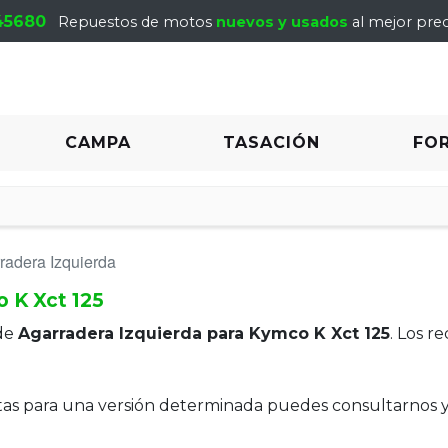
45680
Repuestos de motos
nuevos y usados
al mejor prec
CAMPA
TASACIÓN
FO
radera Izquierda
 K Xct 125
de
Agarradera Izquierda para Kymco K Xct 125
. Los r
itas para una versión determinada puedes consultarnos