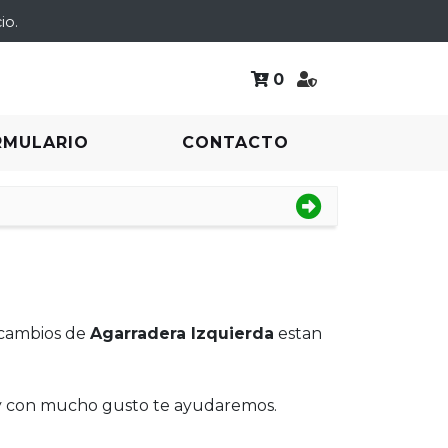
io.
0
RMULARIO
CONTACTO
ecambios de
Agarradera Izquierda
estan
 y con mucho gusto te ayudaremos.