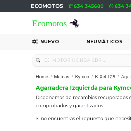
ECOMOTOS
634 345680
634 3
Home
Recambio
NUEVO
NEUMÁTICOS
Nuevo
Neumáticos
Home
Marcas
Kymco
K Xct 125
Agar
Campa
Agarradera Izquierda para Kymco
Motores
Disponemos de recambios recuperados 
Nuevos
comprobados y garantizados
Motores
Si no encuentras el repuesto que neces
Usados