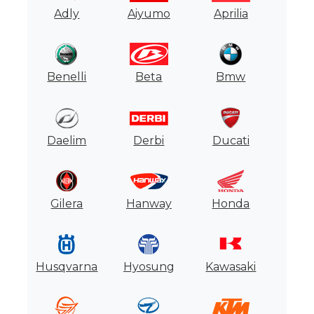
Adly
Aiyumo
Aprilia
Motores
Usados
Tasaciones
Benelli
Beta
Bmw
Formulario
Daelim
Derbi
Ducati
Empresa
Contacto
Gilera
Hanway
Honda
Husqvarna
Hyosung
Kawasaki