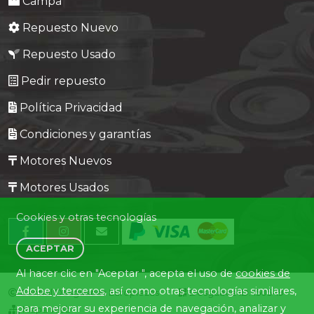
Campa
Repuesto Nuevo
Repuesto Usado
Pedir repuesto
Política Privacidad
Condiciones y garantías
Motores Nuevos
Motores Usados
Cookies y otras tecnologías
ACEPTAR
Al hacer clic en "Aceptar ", acepta el uso de
cookies de
Adobe y terceros
, así como otras tecnologías similares,
Central Desguaces Europiezas
Desguace ID. 1505-19
para mejorar su experiencia de navegación, analizar y
Mapa Web