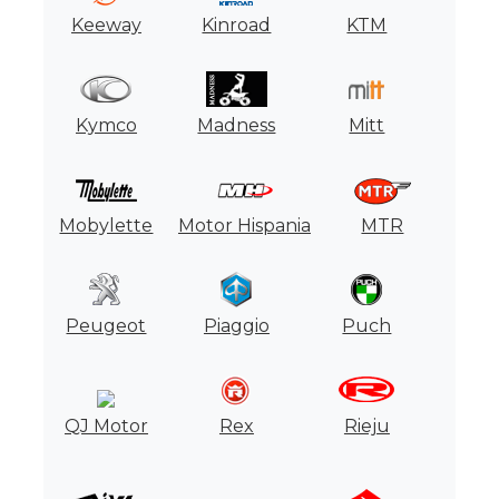
Keeway
Kinroad
KTM
Kymco
Madness
Mitt
Mobylette
Motor Hispania
MTR
Peugeot
Piaggio
Puch
QJ Motor
Rex
Rieju