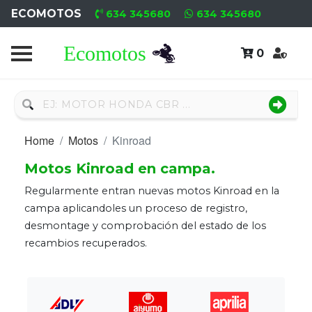
ECOMOTOS
634 345680
634 345680
0
Home
Recambio
Nuevo
Home
Motos
Kinroad
Recambio
Motos Kinroad en campa.
Usado
Regularmente entran nuevas motos Kinroad en la
Neumáticos
campa aplicandoles un proceso de registro,
desmontage y comprobación del estado de los
Campa
recambios recuperados.
Motores
Nuevos