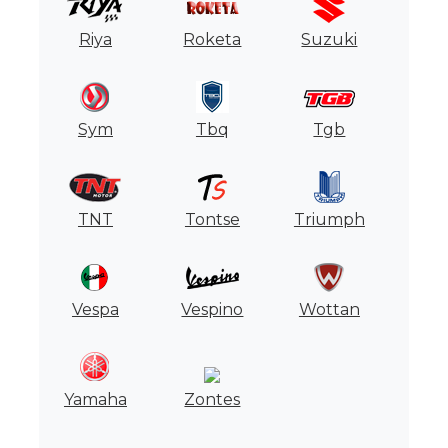
Riya
Roketa
Suzuki
Sym
Tbq
Tgb
TNT
Tontse
Triumph
Vespa
Vespino
Wottan
Yamaha
Zontes