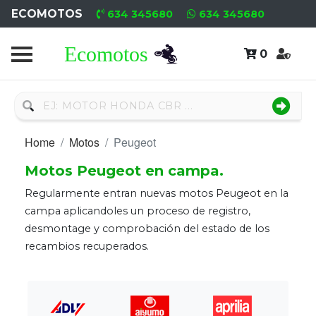
ECOMOTOS
634 345680
634 345680
0
Home
Recambio
Nuevo
Home
Motos
Peugeot
Recambio
Motos Peugeot en campa.
Usado
Regularmente entran nuevas motos Peugeot en la
Neumáticos
campa aplicandoles un proceso de registro,
desmontage y comprobación del estado de los
Campa
recambios recuperados.
Motores
Nuevos