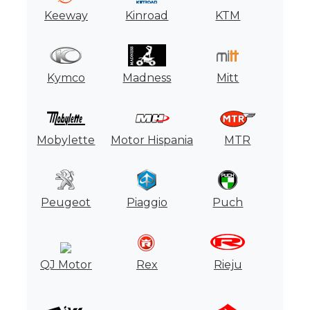
Keeway
Kinroad
KTM
Kymco
Madness
Mitt
Mobylette
Motor Hispania
MTR
Peugeot
Piaggio
Puch
QJ Motor
Rex
Rieju