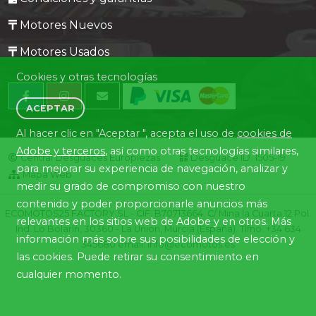
Motores Nuevos
Motores Usados
Cookies y otras tecnologías
ACEPTAR
Al hacer clic en "Aceptar ", acepta el uso de
cookies de
Adobe y terceros
, así como otras tecnologías similares,
Central Desguaces Europiezas
Desguace ID. 1505-19
para mejorar su experiencia de navegación, analizar y
Mapa Web
medir su grado de compromiso con nuestro
contenido y poder proporcionarle anuncios más
ECOMOTOS25 FACTORY SL - CIF: B70713664. C/ Mina la Cuarta,12 Pol.
relevantes en los sitios web de Adobe y en otros. Más
Ind. Lo Bolarín, 30360 - La Union, Murcia (España). Tlfno. +34 634
información más sobre sus posibilidades de elección y
345680 email: info@ecomotos.es
las cookies. Puede retirar su consentimiento en
cualquier momento.