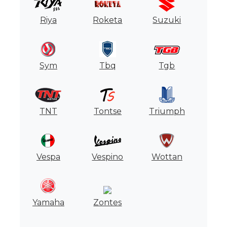
Riya
Roketa
Suzuki
Sym
Tbq
Tgb
TNT
Tontse
Triumph
Vespa
Vespino
Wottan
Yamaha
Zontes