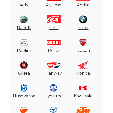
Adly
Aiyumo
Aprilia
Motores
Usados
Tasaciones
Benelli
Beta
Bmw
Formulario
Daelim
Derbi
Ducati
Empresa
Contacto
Gilera
Hanway
Honda
Husqvarna
Hyosung
Kawasaki