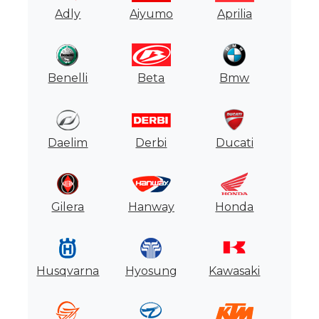
Adly
Aiyumo
Aprilia
Motores
Usados
Tasaciones
Benelli
Beta
Bmw
Formulario
Daelim
Derbi
Ducati
Empresa
Contacto
Gilera
Hanway
Honda
Husqvarna
Hyosung
Kawasaki