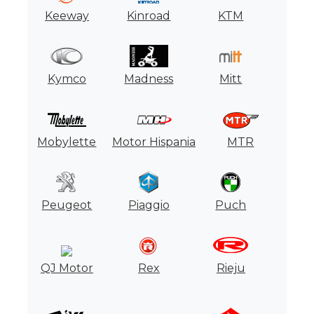
Keeway
Kinroad
KTM
Kymco
Madness
Mitt
Mobylette
Motor Hispania
MTR
Peugeot
Piaggio
Puch
QJ Motor
Rex
Rieju