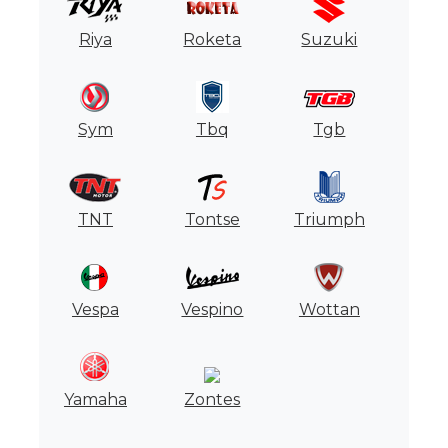
Riya
Roketa
Suzuki
Sym
Tbq
Tgb
TNT
Tontse
Triumph
Vespa
Vespino
Wottan
Yamaha
Zontes