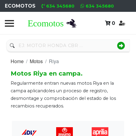
ECOMOTOS
634 345680
634 345680
0
Home
Recambio
Nuevo
Home
Motos
Riya
Recambio
Motos Riya en campa.
Usado
Regularmente entran nuevas motos Riya en la
Neumáticos
campa aplicandoles un proceso de registro,
desmontage y comprobación del estado de los
Campa
recambios recuperados.
Motores
Nuevos