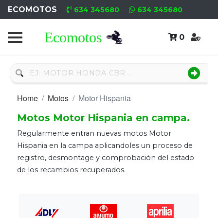
ECOMOTOS
634 345680
634 345680
0
Home
Recambio
Nuevo
Home
Motos
Motor Hispania
Recambio
Motos Motor Hispania en campa.
Usado
Regularmente entran nuevas motos Motor
Neumáticos
Hispania en la campa aplicandoles un proceso de
registro, desmontage y comprobación del estado
Campa
de los recambios recuperados.
Motores
Nuevos