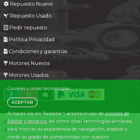
Repuesto Nuevo
Repuesto Usado
Pedir repuesto
Política Privacidad
Condiciones y garantías
Motores Nuevos
Motores Usados
Cookies y otras tecnologías
ACEPTAR
Al hacer clic en "Aceptar ", acepta el uso de
cookies de
Adobe y terceros
, así como otras tecnologías similares,
Central Desguaces Europiezas
Desguace ID. 1505-19
para mejorar su experiencia de navegación, analizar y
Mapa Web
medir su grado de compromiso con nuestro