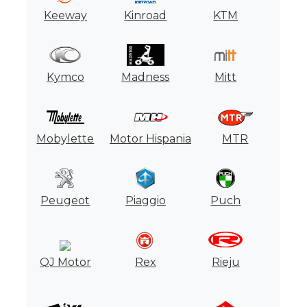
Keeway
Kinroad
KTM
Kymco
Madness
Mitt
Mobylette
Motor Hispania
MTR
Peugeot
Piaggio
Puch
QJ Motor
Rex
Rieju