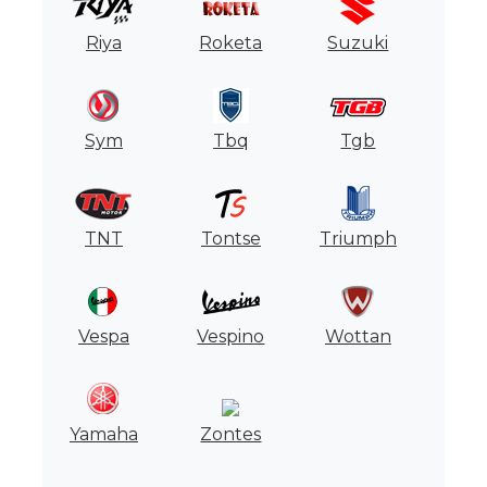
Riya
Roketa
Suzuki
Sym
Tbq
Tgb
TNT
Tontse
Triumph
Vespa
Vespino
Wottan
Yamaha
Zontes