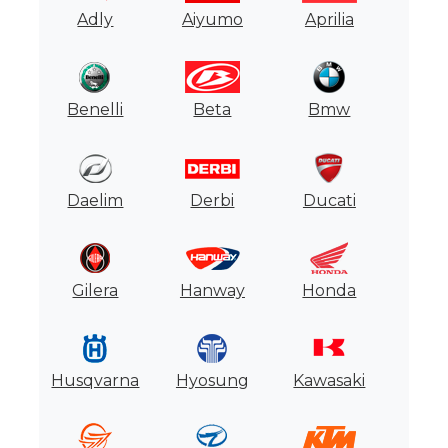
Adly
Aiyumo
Aprilia
Motores
Usados
Tasaciones
Benelli
Beta
Bmw
Formulario
Daelim
Derbi
Ducati
Empresa
Contacto
Gilera
Hanway
Honda
Husqvarna
Hyosung
Kawasaki