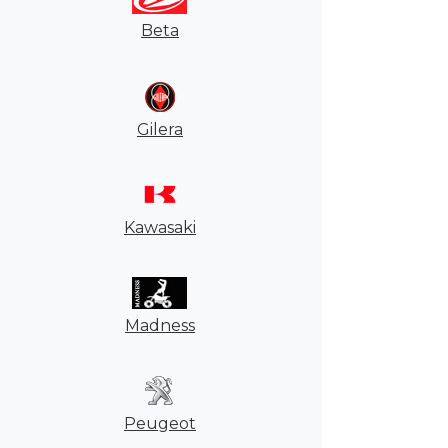
Beta
Gilera
Kawasaki
Madness
Peugeot