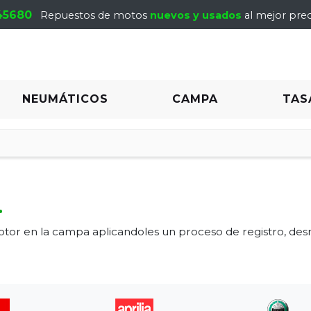
45680
Repuestos de motos
nuevos y usados
al mejor prec
NEUMÁTICOS
CAMPA
TAS
.
or en la campa aplicandoles un proceso de registro, de