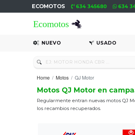
ECOMOTOS
634 345680
634 3
Home
Recambio
NUEVO
USADO
Nuevo
Recambio
Usado
Home
Motos
QJ Motor
Neumáticos
Motos QJ Motor en campa
Regularmente entran nuevas motos QJ Mot
Campa
los recambios recuperados.
Motores
Nuevos