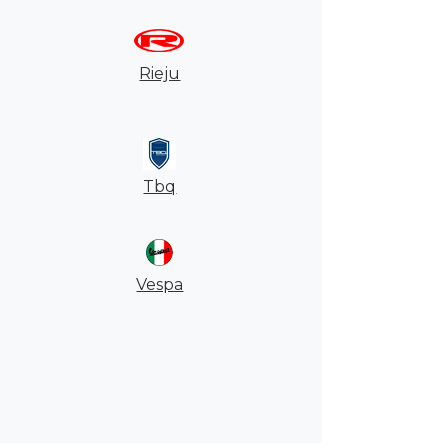
Rieju
Tbq
Vespa