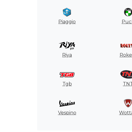
Piaggio
Puc
Riya
Roke
Tgb
TN
Vespino
Wott