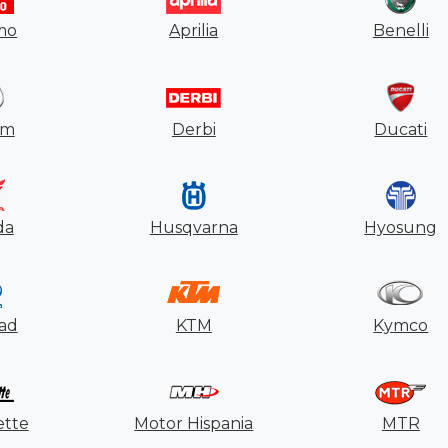
mo
Aprilia
Benelli
im
Derbi
Ducati
da
Husqvarna
Hyosung
ad
KTM
Kymco
ette
Motor Hispania
MTR