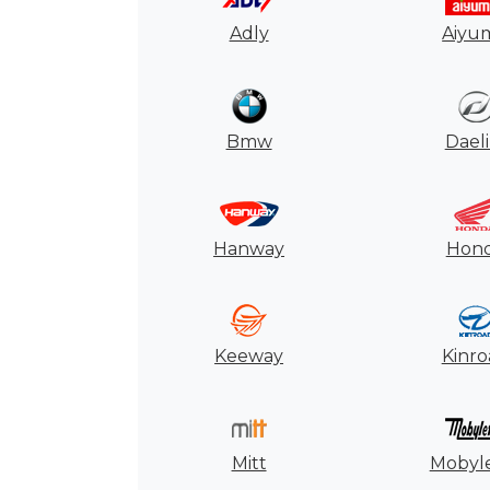
Motores
Adly
Aiyu
Usados
Tasaciones
Bmw
Dael
Formulario
Empresa
Hanway
Hon
Contacto
Keeway
Kinro
Mitt
Mobyl