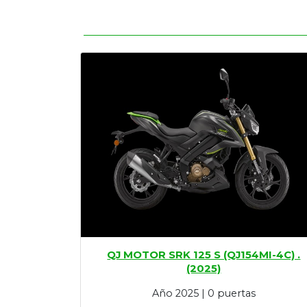
QJ MOTOR SRK 125 S (QJ154MI-4C) .
(2025)
Año 2025 | 0 puertas